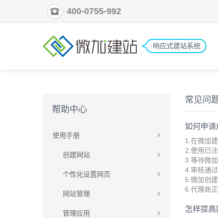
400-0755-992
·响应式建站系统
常见问
帮助中心
如何申请
使用手册
1.在微加建站
2.使用已注
创建网站
3.等待微
4.审核通
个性化设置网页
5.微加创
6.代理商
网站管理
怎样提高
管理应用