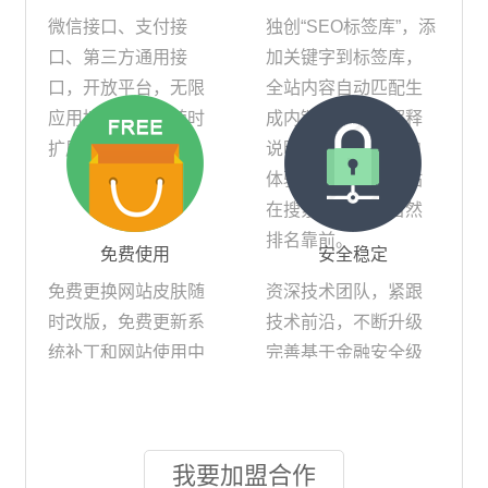
微信接口、支付接
独创“SEO标签库”，添
口、第三方通用接
加关键字到标签库，
口，开放平台，无限
全站内容自动匹配生
应用接入等，可随时
成内链、外链和解释
扩展新功能
说明，提高网站用户
体验的同时助您网站
在搜索引擎中的自然
排名靠前。
免费使用
安全稳定
免费更换网站皮肤随
资深技术团队，紧跟
时改版，免费更新系
技术前沿，不断升级
统补丁和网站使用中
完善基于金融安全级
的功能模块，送空间
别的JAVA开发的网站
和二级域名，满足建
系统，让您网站始终
站基本需求
处于技术前沿领导地
我要加盟合作
位，同时运行于腾讯