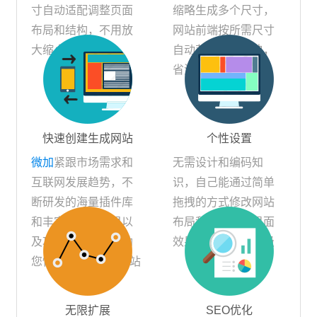
寸自动适配调整页面
缩略生成多个尺寸，
布局和结构，不用放
网站前端按所需尺寸
大缩小浏览
自动获取，浏览快，
省流量
快速创建生成网站
个性设置
微加
紧跟市场需求和
无需设计和编码知
互联网发展趋势，不
识，自己能通过简单
断研发的海量插件库
拖拽的方式修改网站
和丰富的交互效果以
布局和人机交互界面
及功能模块应用，助
效果，一键功能升级
您快速DIY自己的网站
无限扩展
SEO优化